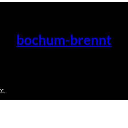
bochum-brennt
c.